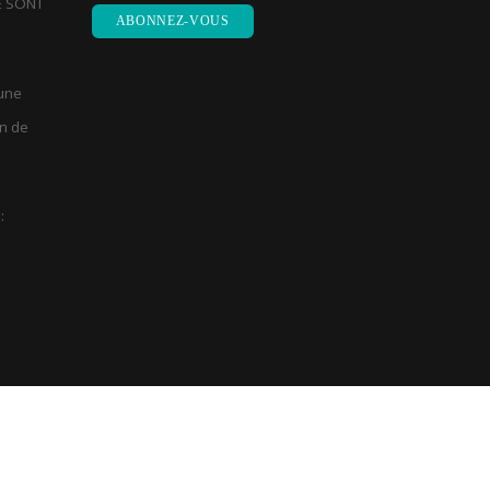
E SONT
 une
on de
:
n