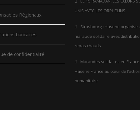
LE 15 RAMADAN, LES CŒURS S
UNIS AVEC LES ORPHELINS
nsables Régionaux
Strasbourg : Hasene organise
mations bancaires
maraude solidaire avec distributi
repas chauds
que de confidentialité
Maraudes solidaires en France 
Hasene France au cœur de l’actio
humanitaire