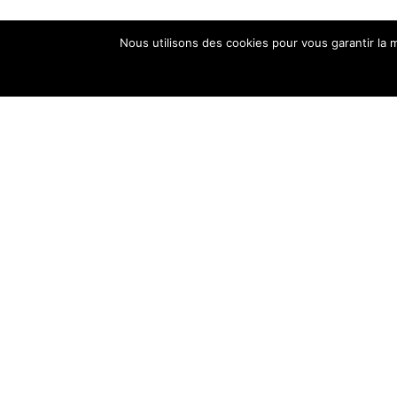
Nous utilisons des cookies pour vous garantir la m
×
*
Votre e-mail
*
Votre nom
Votre message