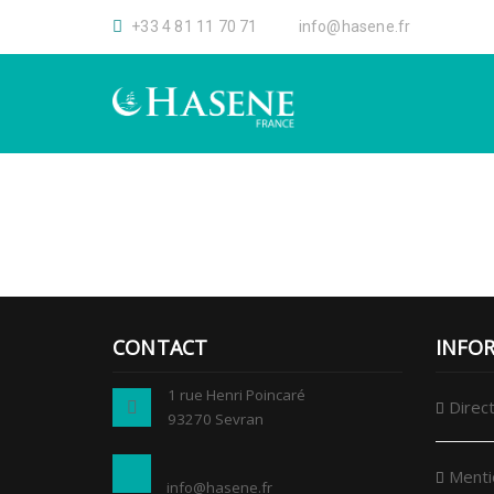
+33 4 81 11 70 71
info@hasene.fr
CONTACT
INFO
1 rue Henri Poincaré
Direct
93270 Sevran
Menti
info@hasene.fr