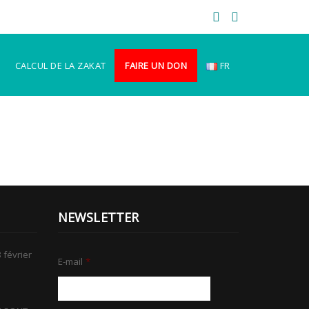
CALCUL DE LA ZAKAT
FAIRE UN DON
FR
NEWSLETTER
 février
E-mail
*