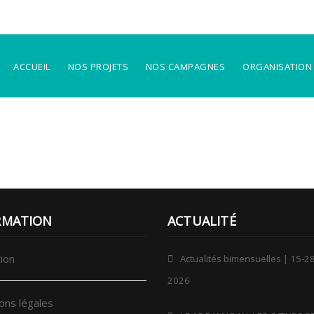
ACCUEIL
NOS PROJETS
NOS CAMPAGNES
ORGANISATION
RMATION
ACTUALITÉ
ion
Actualités bimensuelles | 15-28
2026
ons légales